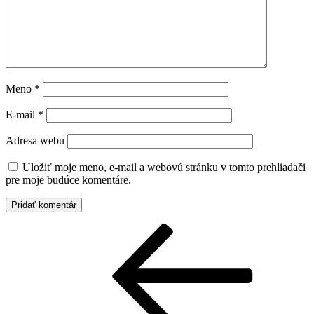
Meno
*
E-mail
*
Adresa webu
Uložiť moje meno, e-mail a webovú stránku v tomto prehliadači
pre moje budúce komentáre.
Navigácia
Predchádzajúci
článok
v
článku