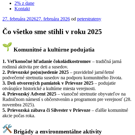
2% z dane
Kontakt
Publikované
27. februára 2026
27. februára 2026
od
peterstrateny
Čo všetko sme stihli v roku 2025
Komunitné a kultúrne podujatia
1. Veľkonočné hľadanie čokoládkostromov
– tradičná jarná
rodinná aktivita pre deti a susedov.
2. Prievozské po(su)sedenie 2025
– pravidelné jarné/letné
podvečerné stretnutia susedov na podporu komunitného života.
3. Deň otvorených pamiatok v Prievoze 2025
– podujatie
otvárajúce historické a kultúrne miesta verejnosti.
4. Prievozský Advent 2025
– vianočné stretnutie obyvateľov na
Radničnom námestí s občerstvením a programom pre verejnosť (28.
novembra 2025).
5. Prievozská zábava či Silvester v Prievoze
– ďalšie komunitné
akcie počas roka.
Brigády a environmentálne aktivity