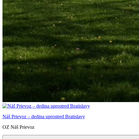
Náš Prievoz – dedina uprostred Bratislavy
OZ Náš Prievoz