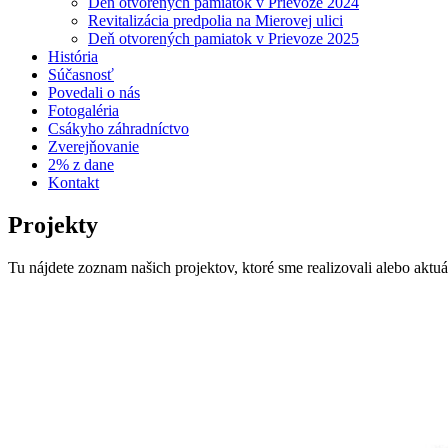
Deň otvorených pamiatok v Prievoze 2024
Revitalizácia predpolia na Mierovej ulici
Deň otvorených pamiatok v Prievoze 2025
História
Súčasnosť
Povedali o nás
Fotogaléria
Csákyho záhradníctvo
Zverejňovanie
2% z dane
Kontakt
Projekty
Tu nájdete zoznam našich projektov, ktoré sme realizovali alebo aktuá