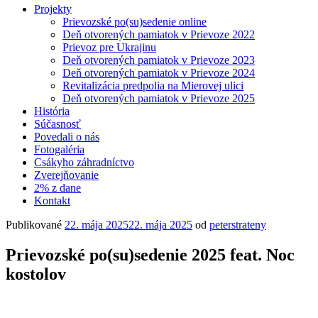
Projekty
Prievozské po(su)sedenie online
Deň otvorených pamiatok v Prievoze 2022
Prievoz pre Ukrajinu
Deň otvorených pamiatok v Prievoze 2023
Deň otvorených pamiatok v Prievoze 2024
Revitalizácia predpolia na Mierovej ulici
Deň otvorených pamiatok v Prievoze 2025
História
Súčasnosť
Povedali o nás
Fotogaléria
Csákyho záhradníctvo
Zverejňovanie
2% z dane
Kontakt
Publikované
22. mája 2025
22. mája 2025
od
peterstrateny
Prievozské po(su)sedenie 2025 feat. Noc
kostolov