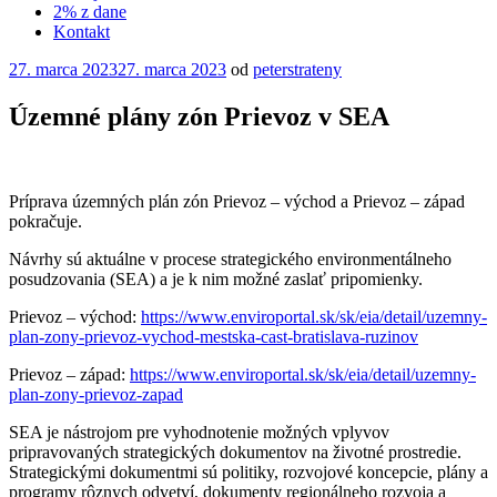
2% z dane
Kontakt
Publikované
27. marca 2023
27. marca 2023
od
peterstrateny
Územné plány zón Prievoz v SEA
Príprava územných plán zón Prievoz – východ a Prievoz – západ
pokračuje.
Návrhy sú aktuálne v procese strategického environmentálneho
posudzovania (SEA) a je k nim možné zaslať pripomienky.
Prievoz – východ:
https://www.enviroportal.sk/sk/eia/detail/uzemny-
plan-zony-prievoz-vychod-mestska-cast-bratislava-ruzinov
Prievoz – západ:
https://www.enviroportal.sk/sk/eia/detail/uzemny-
plan-zony-prievoz-zapad
SEA je nástrojom pre vyhodnotenie možných vplyvov
pripravovaných strategických dokumentov na životné prostredie.
Strategickými dokumentmi sú politiky, rozvojové koncepcie, plány a
programy rôznych odvetví, dokumenty regionálneho rozvoja a